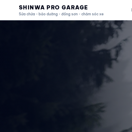
SHINWA PRO GARAGE
Sửa chữa - bảo dưỡng - đồng sơn - chăm sóc xe