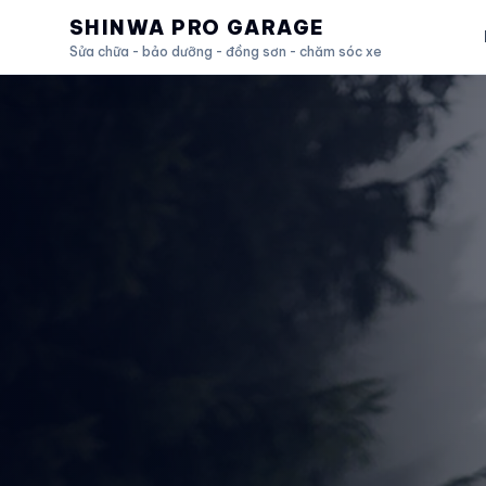
SHINWA PRO GARAGE
Sửa chữa - bảo dưỡng - đồng sơn - chăm sóc xe