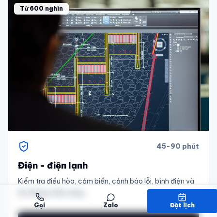
Từ 600 nghìn
45-90 phút
Điện - điện lạnh
Kiểm tra điều hòa, cảm biến, cảnh báo lỗi, bình điện và
hệ thống chiếu sáng.
Gọi
Zalo
Đặt lịch