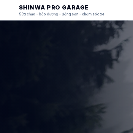
SHINWA PRO GARAGE
Sửa chữa - bảo dưỡng - đồng sơn - chăm sóc xe