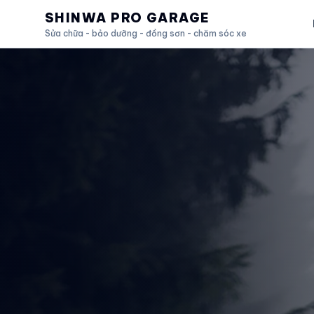
SHINWA PRO GARAGE
Sửa chữa - bảo dưỡng - đồng sơn - chăm sóc xe