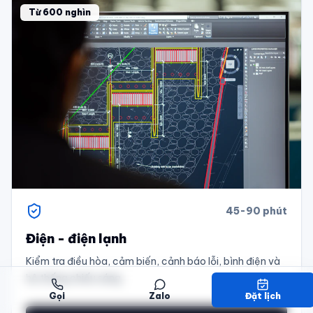
Từ 600 nghìn
45-90 phút
Điện - điện lạnh
Kiểm tra điều hòa, cảm biến, cảnh báo lỗi, bình điện và
hệ thống chiếu sáng.
Gọi
Zalo
Đặt lịch