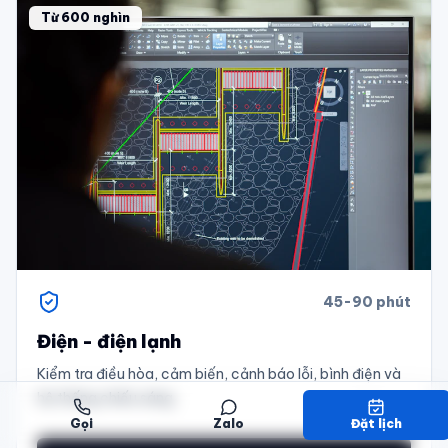
Từ 600 nghìn
45-90 phút
Điện - điện lạnh
Kiểm tra điều hòa, cảm biến, cảnh báo lỗi, bình điện và
hệ thống chiếu sáng.
Gọi
Zalo
Đặt lịch