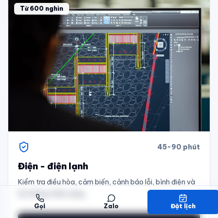
Từ 600 nghìn
45-90 phút
Điện - điện lạnh
Kiểm tra điều hòa, cảm biến, cảnh báo lỗi, bình điện và
hệ thống chiếu sáng.
Gọi
Zalo
Đặt lịch